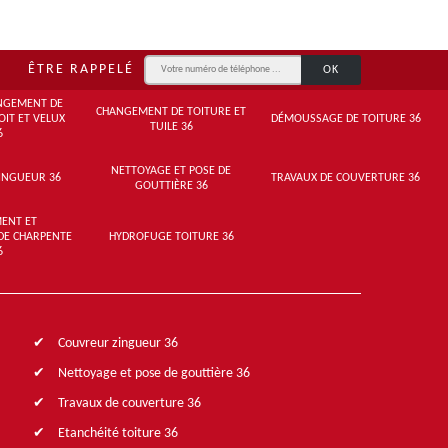
ÊTRE RAPPELÉ
NGEMENT DE
CHANGEMENT DE TOITURE ET
OIT ET VELUX
DÉMOUSSAGE DE TOITURE 36
TUILE 36
6
NETTOYAGE ET POSE DE
INGUEUR 36
TRAVAUX DE COUVERTURE 36
GOUTTIÈRE 36
ENT ET
DE CHARPENTE
HYDROFUGE TOITURE 36
6
Couvreur zingueur 36
Nettoyage et pose de gouttière 36
Travaux de couverture 36
Etanchéité toiture 36