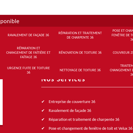
DEMANDE DE DEVIS GRATUIT
sponible
POSE ET CHA
RÉPARATION ET TRAITEMENT
RAVALEMENT DE FAÇADE 36
FENÊTRE DE T
DE CHARPENTE 36
3
RÉPARATION ET
CHANGEMENT DE FAÎTIÈRE ET
RÉNOVATION DE TOITURE 36
COUVREUR Z
FAÎTAGE 36
TRAITEM
URGENCE FUITE DE TOITURE
NETTOYAGE DE TOITURE 36
CHANGEMENT 
36
3
Nos Services
Entreprise de couverture 36
Ravalement de façade 36
Réparation et traitement de charpente 36
Pose et changement de fenêtre de toit et Velux 36