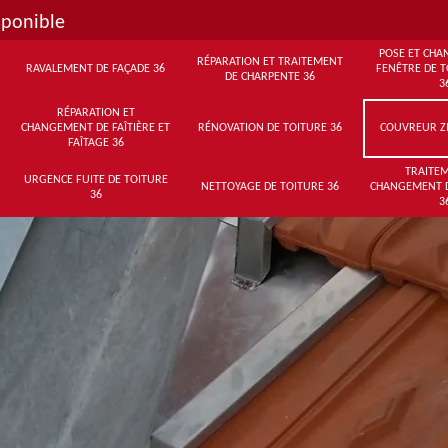
sponible
POSE ET CHA
RÉPARATION ET TRAITEMENT
RAVALEMENT DE FAÇADE 36
FENÊTRE DE T
DE CHARPENTE 36
3
RÉPARATION ET
CHANGEMENT DE FAÎTIÈRE ET
RÉNOVATION DE TOITURE 36
COUVREUR Z
FAÎTAGE 36
TRAITEM
URGENCE FUITE DE TOITURE
NETTOYAGE DE TOITURE 36
CHANGEMENT 
36
3