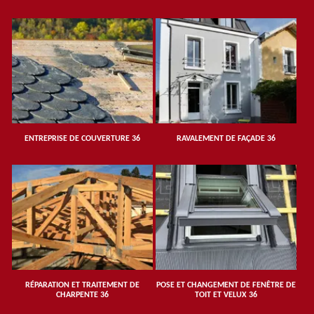
ENTREPRISE DE COUVERTURE 36
RAVALEMENT DE FAÇADE 36
RÉPARATION ET TRAITEMENT DE
POSE ET CHANGEMENT DE FENÊTRE DE
CHARPENTE 36
TOIT ET VELUX 36