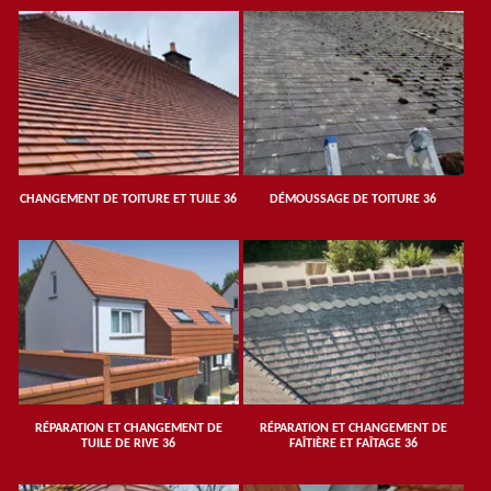
CHANGEMENT DE TOITURE ET TUILE 36
DÉMOUSSAGE DE TOITURE 36
RÉPARATION ET CHANGEMENT DE
RÉPARATION ET CHANGEMENT DE
TUILE DE RIVE 36
FAÎTIÈRE ET FAÎTAGE 36