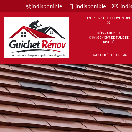
indisponible
indisponible
indi
ENTREPRISE DE COUVERTURE
36
RÉPARATION ET
CHANGEMENT DE TUILE DE
RIVE 36
ETANCHÉITÉ TOITURE 36