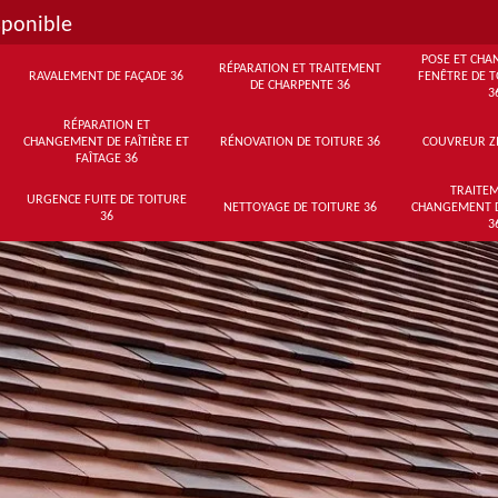
sponible
POSE ET CHA
RÉPARATION ET TRAITEMENT
RAVALEMENT DE FAÇADE 36
FENÊTRE DE T
DE CHARPENTE 36
3
RÉPARATION ET
CHANGEMENT DE FAÎTIÈRE ET
RÉNOVATION DE TOITURE 36
COUVREUR Z
FAÎTAGE 36
TRAITEM
URGENCE FUITE DE TOITURE
NETTOYAGE DE TOITURE 36
CHANGEMENT 
36
3