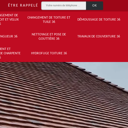
ÊTRE RAPPELÉ
NGEMENT DE
CHANGEMENT DE TOITURE ET
OIT ET VELUX
DÉMOUSSAGE DE TOITURE 36
TUILE 36
6
NETTOYAGE ET POSE DE
INGUEUR 36
TRAVAUX DE COUVERTURE 36
GOUTTIÈRE 36
ENT ET
DE CHARPENTE
HYDROFUGE TOITURE 36
6