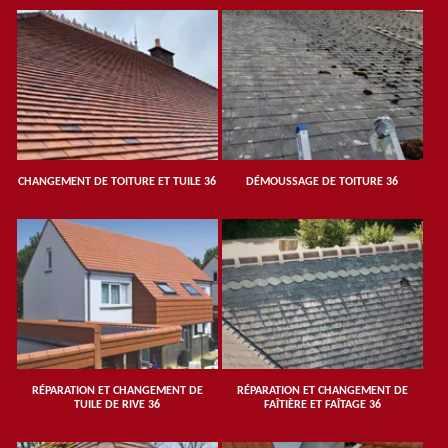
CHANGEMENT DE TOITURE ET TUILE 36
DÉMOUSSAGE DE TOITURE 36
RÉPARATION ET CHANGEMENT DE
RÉPARATION ET CHANGEMENT DE
TUILE DE RIVE 36
FAÎTIÈRE ET FAÎTAGE 36