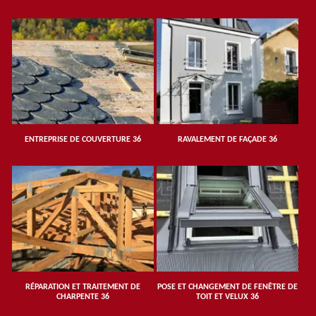
ENTREPRISE DE COUVERTURE 36
RAVALEMENT DE FAÇADE 36
RÉPARATION ET TRAITEMENT DE
POSE ET CHANGEMENT DE FENÊTRE DE
CHARPENTE 36
TOIT ET VELUX 36