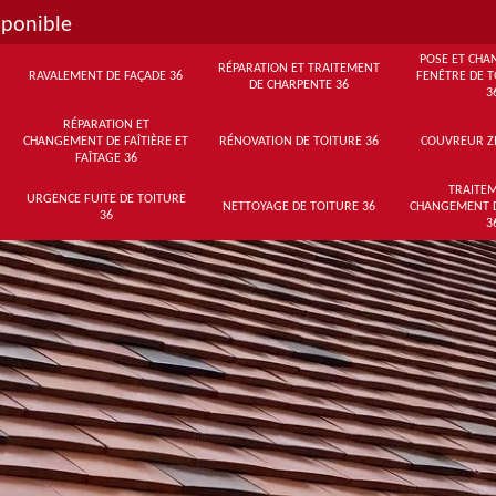
sponible
POSE ET CHA
RÉPARATION ET TRAITEMENT
RAVALEMENT DE FAÇADE 36
FENÊTRE DE T
DE CHARPENTE 36
3
RÉPARATION ET
CHANGEMENT DE FAÎTIÈRE ET
RÉNOVATION DE TOITURE 36
COUVREUR Z
FAÎTAGE 36
TRAITEM
URGENCE FUITE DE TOITURE
NETTOYAGE DE TOITURE 36
CHANGEMENT 
36
3