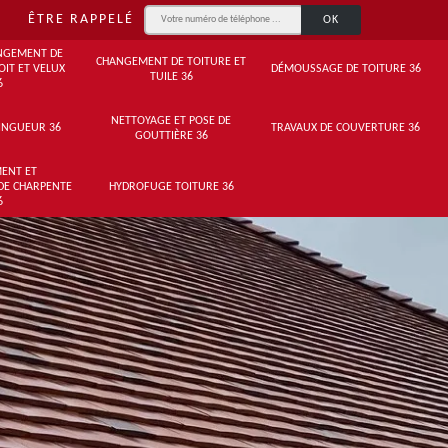
ÊTRE RAPPELÉ
NGEMENT DE
CHANGEMENT DE TOITURE ET
OIT ET VELUX
DÉMOUSSAGE DE TOITURE 36
TUILE 36
6
NETTOYAGE ET POSE DE
INGUEUR 36
TRAVAUX DE COUVERTURE 36
GOUTTIÈRE 36
ENT ET
DE CHARPENTE
HYDROFUGE TOITURE 36
6