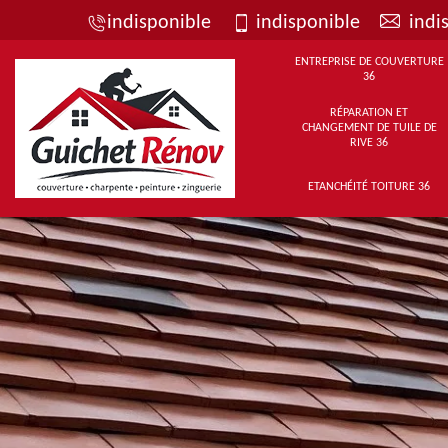
indisponible
indisponible
indi
ENTREPRISE DE COUVERTURE
36
RÉPARATION ET
CHANGEMENT DE TUILE DE
RIVE 36
ETANCHÉITÉ TOITURE 36