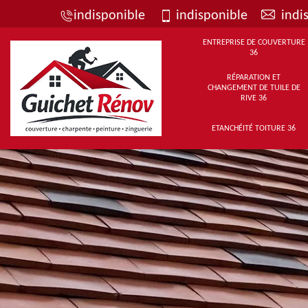
indisponible
indisponible
indi
ENTREPRISE DE COUVERTURE
36
RÉPARATION ET
CHANGEMENT DE TUILE DE
RIVE 36
ETANCHÉITÉ TOITURE 36