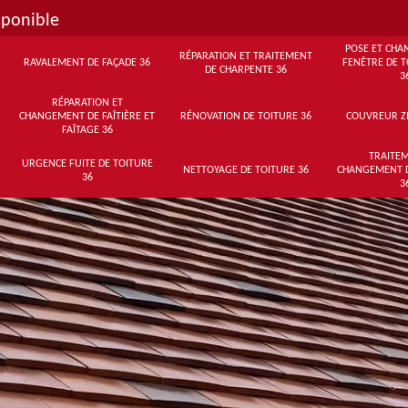
sponible
POSE ET CHA
RÉPARATION ET TRAITEMENT
RAVALEMENT DE FAÇADE 36
FENÊTRE DE T
DE CHARPENTE 36
3
RÉPARATION ET
CHANGEMENT DE FAÎTIÈRE ET
RÉNOVATION DE TOITURE 36
COUVREUR Z
FAÎTAGE 36
TRAITEM
URGENCE FUITE DE TOITURE
NETTOYAGE DE TOITURE 36
CHANGEMENT 
36
3