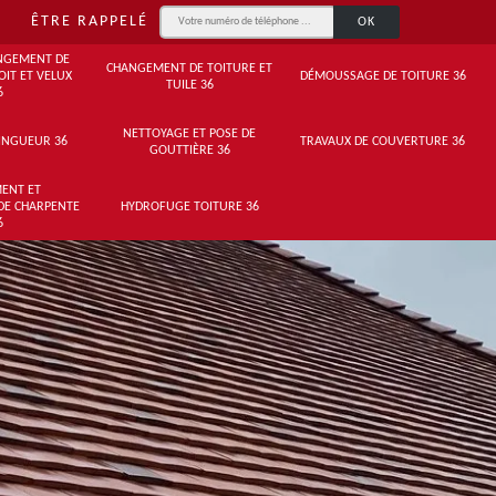
ÊTRE RAPPELÉ
NGEMENT DE
CHANGEMENT DE TOITURE ET
OIT ET VELUX
DÉMOUSSAGE DE TOITURE 36
TUILE 36
6
NETTOYAGE ET POSE DE
INGUEUR 36
TRAVAUX DE COUVERTURE 36
GOUTTIÈRE 36
ENT ET
DE CHARPENTE
HYDROFUGE TOITURE 36
6