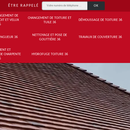
ÊTRE RAPPELÉ
NGEMENT DE
CHANGEMENT DE TOITURE ET
OIT ET VELUX
DÉMOUSSAGE DE TOITURE 36
TUILE 36
6
NETTOYAGE ET POSE DE
INGUEUR 36
TRAVAUX DE COUVERTURE 36
GOUTTIÈRE 36
ENT ET
DE CHARPENTE
HYDROFUGE TOITURE 36
6