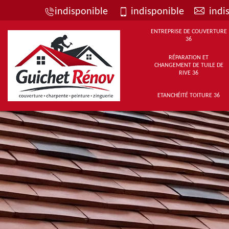
indisponible
indisponible
indi
ENTREPRISE DE COUVERTURE
36
RÉPARATION ET
CHANGEMENT DE TUILE DE
RIVE 36
ETANCHÉITÉ TOITURE 36