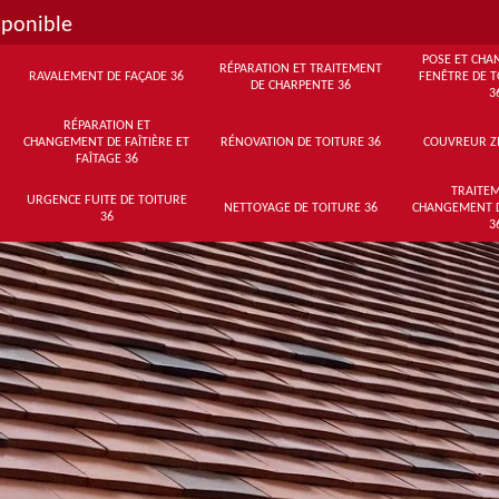
sponible
POSE ET CHA
RÉPARATION ET TRAITEMENT
RAVALEMENT DE FAÇADE 36
FENÊTRE DE T
DE CHARPENTE 36
3
RÉPARATION ET
CHANGEMENT DE FAÎTIÈRE ET
RÉNOVATION DE TOITURE 36
COUVREUR Z
FAÎTAGE 36
TRAITEM
URGENCE FUITE DE TOITURE
NETTOYAGE DE TOITURE 36
CHANGEMENT 
36
3