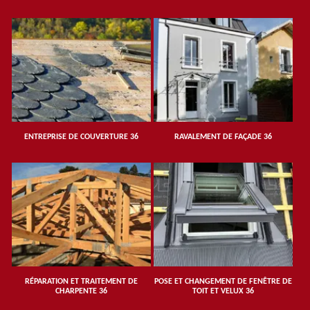
ENTREPRISE DE COUVERTURE 36
RAVALEMENT DE FAÇADE 36
RÉPARATION ET TRAITEMENT DE
POSE ET CHANGEMENT DE FENÊTRE DE
CHARPENTE 36
TOIT ET VELUX 36