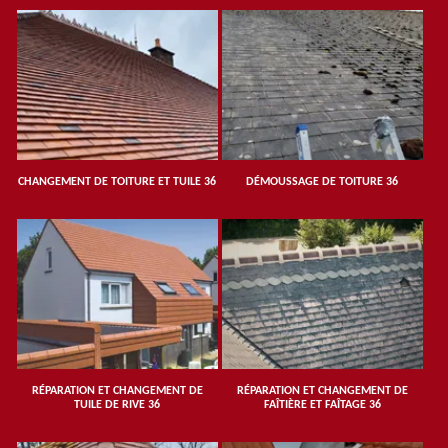
CHANGEMENT DE TOITURE ET TUILE 36
DÉMOUSSAGE DE TOITURE 36
RÉPARATION ET CHANGEMENT DE
RÉPARATION ET CHANGEMENT DE
TUILE DE RIVE 36
FAÎTIÈRE ET FAÎTAGE 36