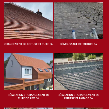
CHANGEMENT DE TOITURE ET TUILE 36
DÉMOUSSAGE DE TOITURE 36
RÉPARATION ET CHANGEMENT DE
RÉPARATION ET CHANGEMENT DE
TUILE DE RIVE 36
FAÎTIÈRE ET FAÎTAGE 36