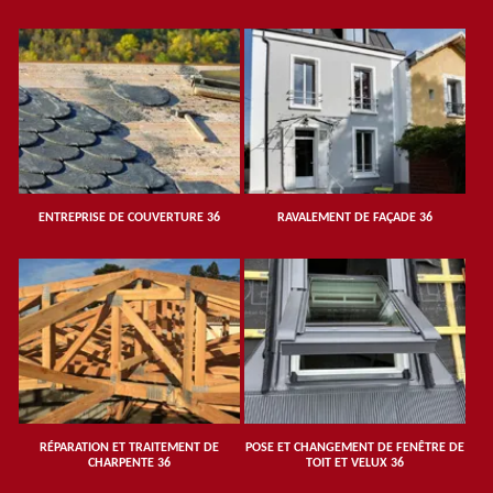
ENTREPRISE DE COUVERTURE 36
RAVALEMENT DE FAÇADE 36
RÉPARATION ET TRAITEMENT DE
POSE ET CHANGEMENT DE FENÊTRE DE
CHARPENTE 36
TOIT ET VELUX 36