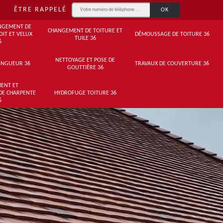
ÊTRE RAPPELÉ
NGEMENT DE
CHANGEMENT DE TOITURE ET
OIT ET VELUX
DÉMOUSSAGE DE TOITURE 36
TUILE 36
6
NETTOYAGE ET POSE DE
INGUEUR 36
TRAVAUX DE COUVERTURE 36
GOUTTIÈRE 36
ENT ET
DE CHARPENTE
HYDROFUGE TOITURE 36
6