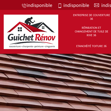
indisponible
indisponible
indi
ENTREPRISE DE COUVERTURE
36
RÉPARATION ET
CHANGEMENT DE TUILE DE
RIVE 36
ETANCHÉITÉ TOITURE 36