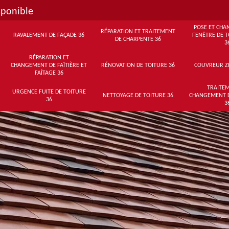
sponible
POSE ET CHA
RÉPARATION ET TRAITEMENT
RAVALEMENT DE FAÇADE 36
FENÊTRE DE T
DE CHARPENTE 36
3
RÉPARATION ET
CHANGEMENT DE FAÎTIÈRE ET
RÉNOVATION DE TOITURE 36
COUVREUR Z
FAÎTAGE 36
TRAITEM
URGENCE FUITE DE TOITURE
NETTOYAGE DE TOITURE 36
CHANGEMENT 
36
3