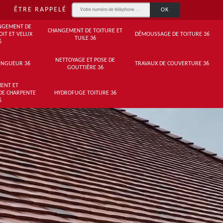
ÊTRE RAPPELÉ
NGEMENT DE
CHANGEMENT DE TOITURE ET
OIT ET VELUX
DÉMOUSSAGE DE TOITURE 36
TUILE 36
6
NETTOYAGE ET POSE DE
INGUEUR 36
TRAVAUX DE COUVERTURE 36
GOUTTIÈRE 36
ENT ET
DE CHARPENTE
HYDROFUGE TOITURE 36
6