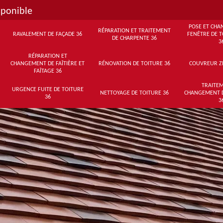
sponible
POSE ET CHA
RÉPARATION ET TRAITEMENT
RAVALEMENT DE FAÇADE 36
FENÊTRE DE T
DE CHARPENTE 36
3
RÉPARATION ET
CHANGEMENT DE FAÎTIÈRE ET
RÉNOVATION DE TOITURE 36
COUVREUR Z
FAÎTAGE 36
TRAITEM
URGENCE FUITE DE TOITURE
NETTOYAGE DE TOITURE 36
CHANGEMENT 
36
3