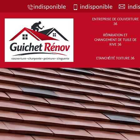
indisponible
indisponible
indi
ENTREPRISE DE COUVERTURE
36
RÉPARATION ET
CHANGEMENT DE TUILE DE
RIVE 36
ETANCHÉITÉ TOITURE 36