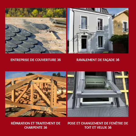
ENTREPRISE DE COUVERTURE 36
RAVALEMENT DE FAÇADE 36
RÉPARATION ET TRAITEMENT DE
POSE ET CHANGEMENT DE FENÊTRE DE
CHARPENTE 36
TOIT ET VELUX 36