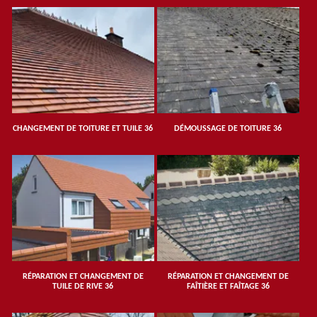
CHANGEMENT DE TOITURE ET TUILE 36
DÉMOUSSAGE DE TOITURE 36
RÉPARATION ET CHANGEMENT DE
RÉPARATION ET CHANGEMENT DE
TUILE DE RIVE 36
FAÎTIÈRE ET FAÎTAGE 36