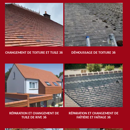
CHANGEMENT DE TOITURE ET TUILE 36
DÉMOUSSAGE DE TOITURE 36
RÉPARATION ET CHANGEMENT DE
RÉPARATION ET CHANGEMENT DE
TUILE DE RIVE 36
FAÎTIÈRE ET FAÎTAGE 36