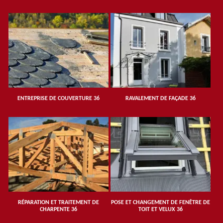
ENTREPRISE DE COUVERTURE 36
RAVALEMENT DE FAÇADE 36
RÉPARATION ET TRAITEMENT DE
POSE ET CHANGEMENT DE FENÊTRE DE
CHARPENTE 36
TOIT ET VELUX 36