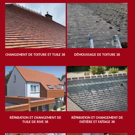
CHANGEMENT DE TOITURE ET TUILE 36
DÉMOUSSAGE DE TOITURE 36
RÉPARATION ET CHANGEMENT DE
RÉPARATION ET CHANGEMENT DE
TUILE DE RIVE 36
FAÎTIÈRE ET FAÎTAGE 36