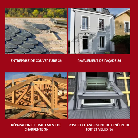
ENTREPRISE DE COUVERTURE 36
RAVALEMENT DE FAÇADE 36
RÉPARATION ET TRAITEMENT DE
POSE ET CHANGEMENT DE FENÊTRE DE
CHARPENTE 36
TOIT ET VELUX 36