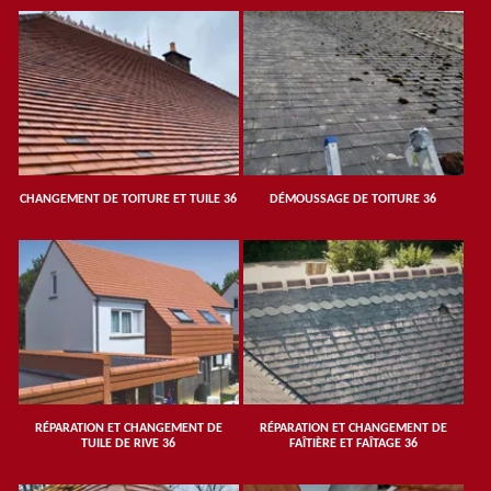
CHANGEMENT DE TOITURE ET TUILE 36
DÉMOUSSAGE DE TOITURE 36
RÉPARATION ET CHANGEMENT DE
RÉPARATION ET CHANGEMENT DE
TUILE DE RIVE 36
FAÎTIÈRE ET FAÎTAGE 36