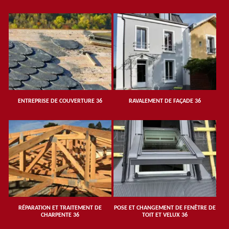
ENTREPRISE DE COUVERTURE 36
RAVALEMENT DE FAÇADE 36
RÉPARATION ET TRAITEMENT DE
POSE ET CHANGEMENT DE FENÊTRE DE
CHARPENTE 36
TOIT ET VELUX 36