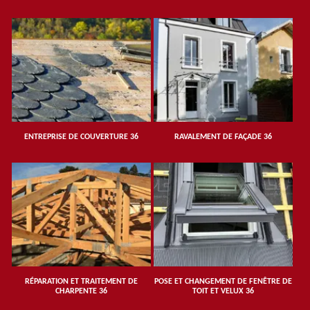
ENTREPRISE DE COUVERTURE 36
RAVALEMENT DE FAÇADE 36
RÉPARATION ET TRAITEMENT DE
POSE ET CHANGEMENT DE FENÊTRE DE
CHARPENTE 36
TOIT ET VELUX 36