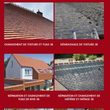
CHANGEMENT DE TOITURE ET TUILE 36
DÉMOUSSAGE DE TOITURE 36
RÉPARATION ET CHANGEMENT DE
RÉPARATION ET CHANGEMENT DE
TUILE DE RIVE 36
FAÎTIÈRE ET FAÎTAGE 36