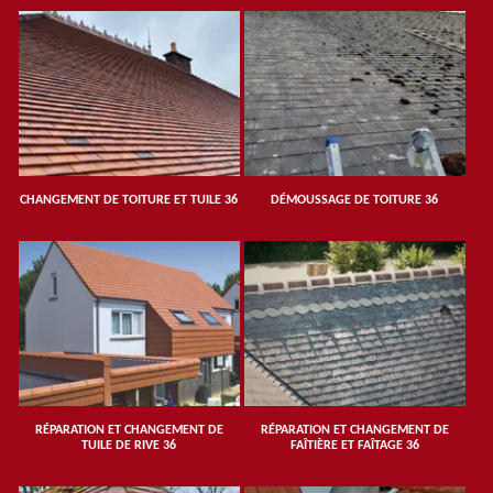
CHANGEMENT DE TOITURE ET TUILE 36
DÉMOUSSAGE DE TOITURE 36
RÉPARATION ET CHANGEMENT DE
RÉPARATION ET CHANGEMENT DE
TUILE DE RIVE 36
FAÎTIÈRE ET FAÎTAGE 36