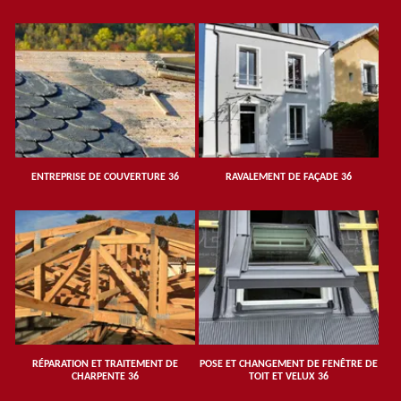
ENTREPRISE DE COUVERTURE 36
RAVALEMENT DE FAÇADE 36
RÉPARATION ET TRAITEMENT DE
POSE ET CHANGEMENT DE FENÊTRE DE
CHARPENTE 36
TOIT ET VELUX 36