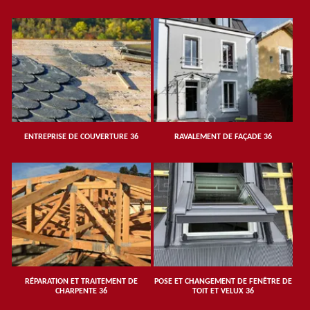
ENTREPRISE DE COUVERTURE 36
RAVALEMENT DE FAÇADE 36
RÉPARATION ET TRAITEMENT DE
POSE ET CHANGEMENT DE FENÊTRE DE
CHARPENTE 36
TOIT ET VELUX 36