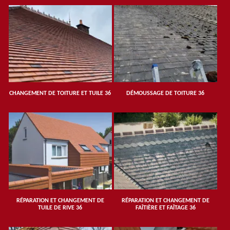
CHANGEMENT DE TOITURE ET TUILE 36
DÉMOUSSAGE DE TOITURE 36
RÉPARATION ET CHANGEMENT DE
RÉPARATION ET CHANGEMENT DE
TUILE DE RIVE 36
FAÎTIÈRE ET FAÎTAGE 36