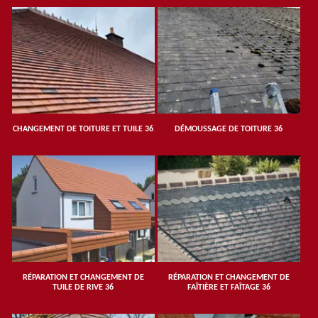
CHANGEMENT DE TOITURE ET TUILE 36
DÉMOUSSAGE DE TOITURE 36
RÉPARATION ET CHANGEMENT DE
RÉPARATION ET CHANGEMENT DE
TUILE DE RIVE 36
FAÎTIÈRE ET FAÎTAGE 36