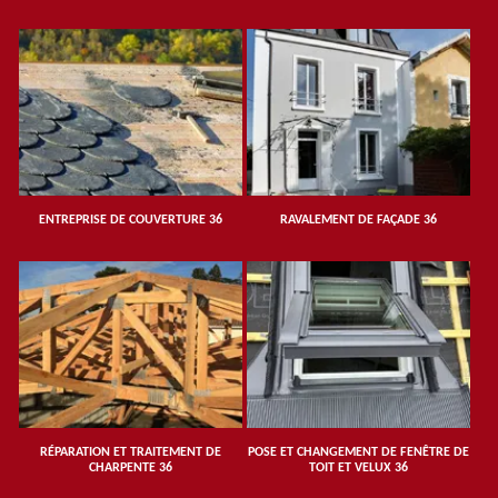
ENTREPRISE DE COUVERTURE 36
RAVALEMENT DE FAÇADE 36
RÉPARATION ET TRAITEMENT DE
POSE ET CHANGEMENT DE FENÊTRE DE
CHARPENTE 36
TOIT ET VELUX 36