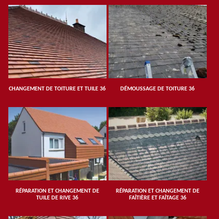
CHANGEMENT DE TOITURE ET TUILE 36
DÉMOUSSAGE DE TOITURE 36
RÉPARATION ET CHANGEMENT DE
RÉPARATION ET CHANGEMENT DE
TUILE DE RIVE 36
FAÎTIÈRE ET FAÎTAGE 36