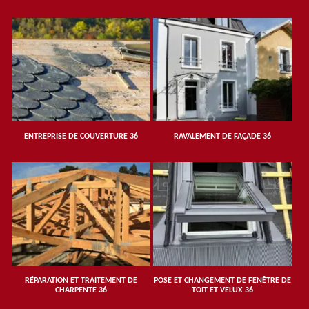
ENTREPRISE DE COUVERTURE 36
RAVALEMENT DE FAÇADE 36
RÉPARATION ET TRAITEMENT DE
POSE ET CHANGEMENT DE FENÊTRE DE
CHARPENTE 36
TOIT ET VELUX 36