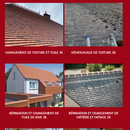
CHANGEMENT DE TOITURE ET TUILE 36
DÉMOUSSAGE DE TOITURE 36
RÉPARATION ET CHANGEMENT DE
RÉPARATION ET CHANGEMENT DE
TUILE DE RIVE 36
FAÎTIÈRE ET FAÎTAGE 36