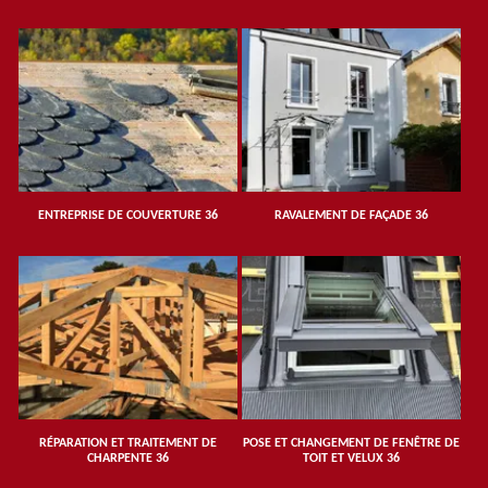
ENTREPRISE DE COUVERTURE 36
RAVALEMENT DE FAÇADE 36
RÉPARATION ET TRAITEMENT DE
POSE ET CHANGEMENT DE FENÊTRE DE
CHARPENTE 36
TOIT ET VELUX 36