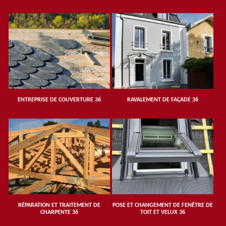
ENTREPRISE DE COUVERTURE 36
RAVALEMENT DE FAÇADE 36
RÉPARATION ET TRAITEMENT DE
POSE ET CHANGEMENT DE FENÊTRE DE
CHARPENTE 36
TOIT ET VELUX 36