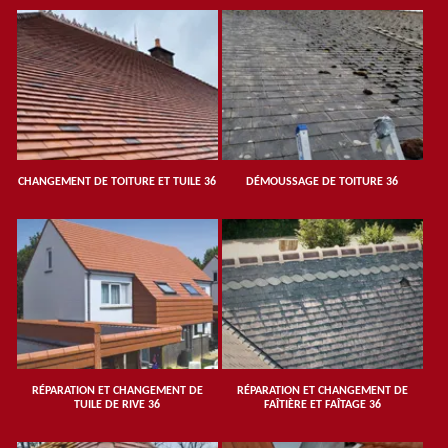
CHANGEMENT DE TOITURE ET TUILE 36
DÉMOUSSAGE DE TOITURE 36
RÉPARATION ET CHANGEMENT DE
RÉPARATION ET CHANGEMENT DE
TUILE DE RIVE 36
FAÎTIÈRE ET FAÎTAGE 36