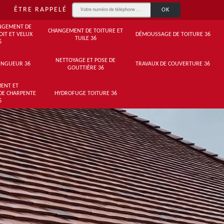
ÊTRE RAPPELÉ
NGEMENT DE
CHANGEMENT DE TOITURE ET
OIT ET VELUX
DÉMOUSSAGE DE TOITURE 36
TUILE 36
6
NETTOYAGE ET POSE DE
INGUEUR 36
TRAVAUX DE COUVERTURE 36
GOUTTIÈRE 36
ENT ET
DE CHARPENTE
HYDROFUGE TOITURE 36
6