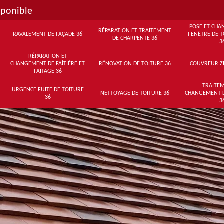
sponible
POSE ET CHA
RÉPARATION ET TRAITEMENT
RAVALEMENT DE FAÇADE 36
FENÊTRE DE T
DE CHARPENTE 36
3
RÉPARATION ET
CHANGEMENT DE FAÎTIÈRE ET
RÉNOVATION DE TOITURE 36
COUVREUR Z
FAÎTAGE 36
TRAITEM
URGENCE FUITE DE TOITURE
NETTOYAGE DE TOITURE 36
CHANGEMENT 
36
3