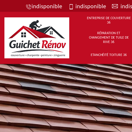
indisponible
indisponible
indi
ENTREPRISE DE COUVERTURE
36
RÉPARATION ET
CHANGEMENT DE TUILE DE
RIVE 36
ETANCHÉITÉ TOITURE 36