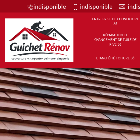
indisponible
indisponible
indi
ENTREPRISE DE COUVERTURE
36
RÉPARATION ET
CHANGEMENT DE TUILE DE
RIVE 36
ETANCHÉITÉ TOITURE 36