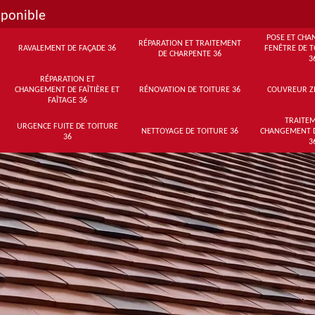
sponible
POSE ET CHA
RÉPARATION ET TRAITEMENT
RAVALEMENT DE FAÇADE 36
FENÊTRE DE T
DE CHARPENTE 36
3
RÉPARATION ET
CHANGEMENT DE FAÎTIÈRE ET
RÉNOVATION DE TOITURE 36
COUVREUR Z
FAÎTAGE 36
TRAITEM
URGENCE FUITE DE TOITURE
NETTOYAGE DE TOITURE 36
CHANGEMENT 
36
3