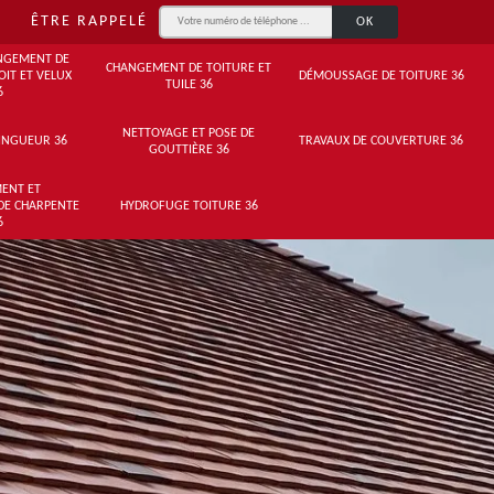
ÊTRE RAPPELÉ
NGEMENT DE
CHANGEMENT DE TOITURE ET
OIT ET VELUX
DÉMOUSSAGE DE TOITURE 36
TUILE 36
6
NETTOYAGE ET POSE DE
INGUEUR 36
TRAVAUX DE COUVERTURE 36
GOUTTIÈRE 36
ENT ET
DE CHARPENTE
HYDROFUGE TOITURE 36
6