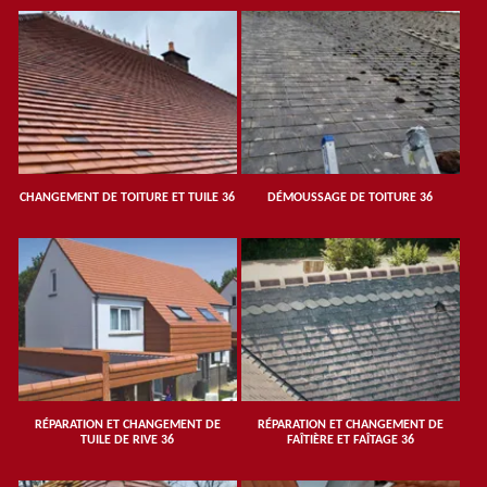
CHANGEMENT DE TOITURE ET TUILE 36
DÉMOUSSAGE DE TOITURE 36
RÉPARATION ET CHANGEMENT DE
RÉPARATION ET CHANGEMENT DE
TUILE DE RIVE 36
FAÎTIÈRE ET FAÎTAGE 36