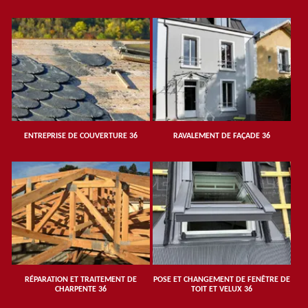
ENTREPRISE DE COUVERTURE 36
RAVALEMENT DE FAÇADE 36
RÉPARATION ET TRAITEMENT DE
POSE ET CHANGEMENT DE FENÊTRE DE
CHARPENTE 36
TOIT ET VELUX 36