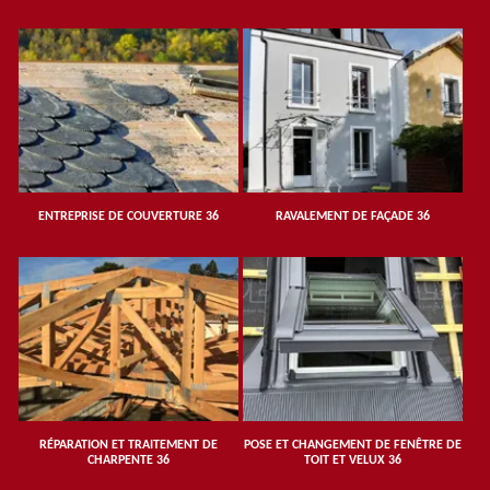
ENTREPRISE DE COUVERTURE 36
RAVALEMENT DE FAÇADE 36
RÉPARATION ET TRAITEMENT DE
POSE ET CHANGEMENT DE FENÊTRE DE
CHARPENTE 36
TOIT ET VELUX 36