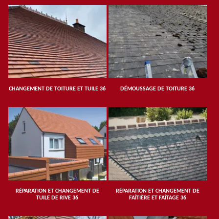
CHANGEMENT DE TOITURE ET TUILE 36
DÉMOUSSAGE DE TOITURE 36
RÉPARATION ET CHANGEMENT DE
RÉPARATION ET CHANGEMENT DE
TUILE DE RIVE 36
FAÎTIÈRE ET FAÎTAGE 36