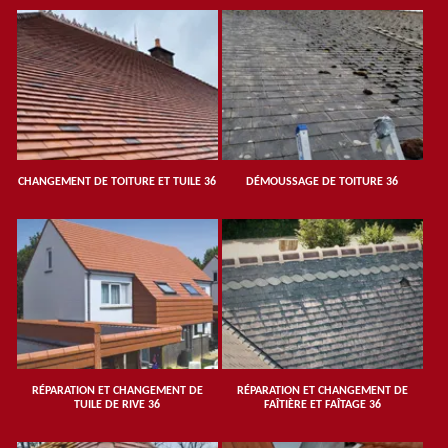
CHANGEMENT DE TOITURE ET TUILE 36
DÉMOUSSAGE DE TOITURE 36
RÉPARATION ET CHANGEMENT DE
RÉPARATION ET CHANGEMENT DE
TUILE DE RIVE 36
FAÎTIÈRE ET FAÎTAGE 36