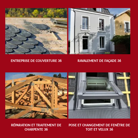
ENTREPRISE DE COUVERTURE 36
RAVALEMENT DE FAÇADE 36
RÉPARATION ET TRAITEMENT DE
POSE ET CHANGEMENT DE FENÊTRE DE
CHARPENTE 36
TOIT ET VELUX 36