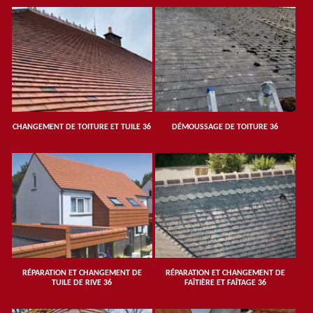
CHANGEMENT DE TOITURE ET TUILE 36
DÉMOUSSAGE DE TOITURE 36
RÉPARATION ET CHANGEMENT DE
RÉPARATION ET CHANGEMENT DE
TUILE DE RIVE 36
FAÎTIÈRE ET FAÎTAGE 36