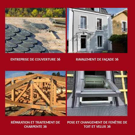
ENTREPRISE DE COUVERTURE 36
RAVALEMENT DE FAÇADE 36
RÉPARATION ET TRAITEMENT DE
POSE ET CHANGEMENT DE FENÊTRE DE
CHARPENTE 36
TOIT ET VELUX 36