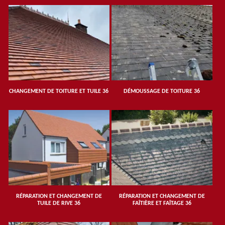
CHANGEMENT DE TOITURE ET TUILE 36
DÉMOUSSAGE DE TOITURE 36
RÉPARATION ET CHANGEMENT DE
RÉPARATION ET CHANGEMENT DE
TUILE DE RIVE 36
FAÎTIÈRE ET FAÎTAGE 36