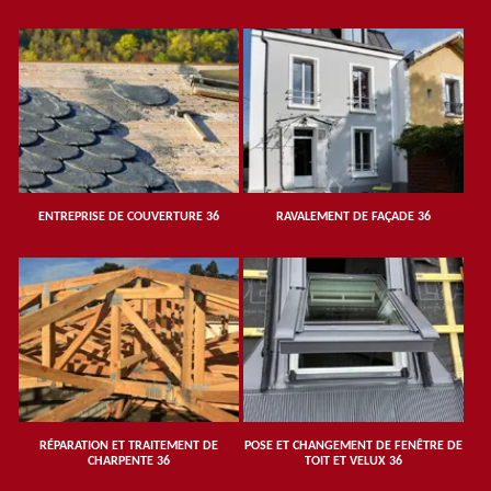
ENTREPRISE DE COUVERTURE 36
RAVALEMENT DE FAÇADE 36
RÉPARATION ET TRAITEMENT DE
POSE ET CHANGEMENT DE FENÊTRE DE
CHARPENTE 36
TOIT ET VELUX 36