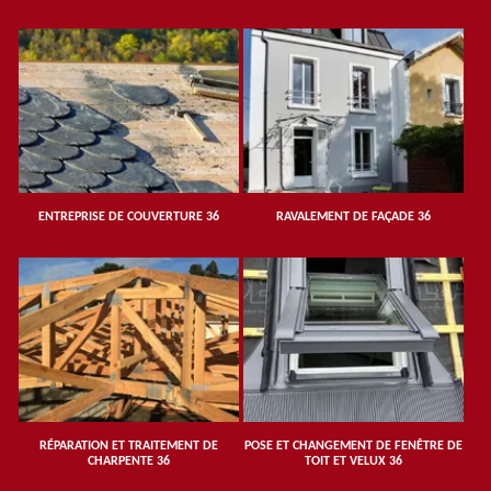
ENTREPRISE DE COUVERTURE 36
RAVALEMENT DE FAÇADE 36
RÉPARATION ET TRAITEMENT DE
POSE ET CHANGEMENT DE FENÊTRE DE
CHARPENTE 36
TOIT ET VELUX 36