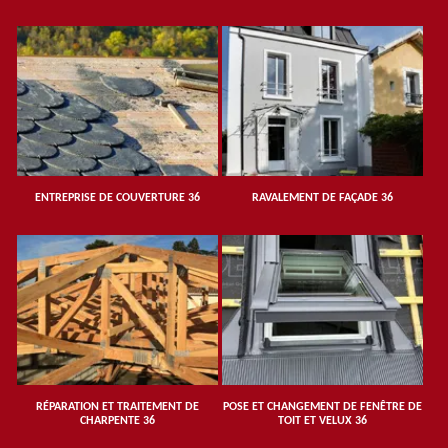
ENTREPRISE DE COUVERTURE 36
RAVALEMENT DE FAÇADE 36
RÉPARATION ET TRAITEMENT DE
POSE ET CHANGEMENT DE FENÊTRE DE
CHARPENTE 36
TOIT ET VELUX 36