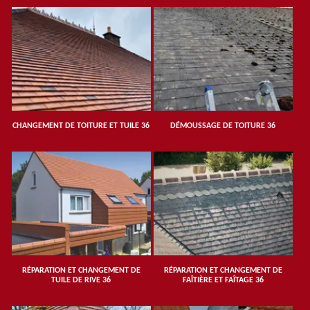
CHANGEMENT DE TOITURE ET TUILE 36
DÉMOUSSAGE DE TOITURE 36
RÉPARATION ET CHANGEMENT DE
RÉPARATION ET CHANGEMENT DE
TUILE DE RIVE 36
FAÎTIÈRE ET FAÎTAGE 36