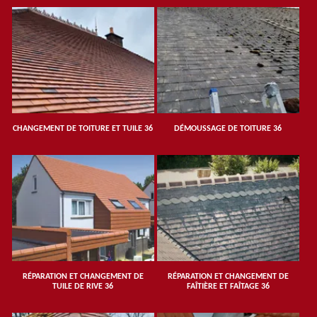
CHANGEMENT DE TOITURE ET TUILE 36
DÉMOUSSAGE DE TOITURE 36
RÉPARATION ET CHANGEMENT DE
RÉPARATION ET CHANGEMENT DE
TUILE DE RIVE 36
FAÎTIÈRE ET FAÎTAGE 36