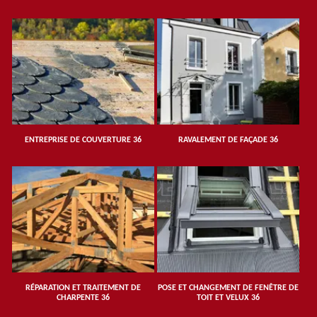
ENTREPRISE DE COUVERTURE 36
RAVALEMENT DE FAÇADE 36
RÉPARATION ET TRAITEMENT DE
POSE ET CHANGEMENT DE FENÊTRE DE
CHARPENTE 36
TOIT ET VELUX 36