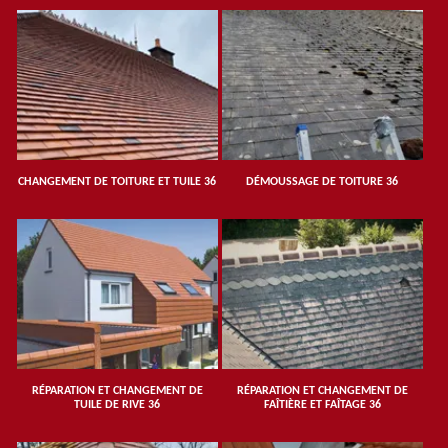
CHANGEMENT DE TOITURE ET TUILE 36
DÉMOUSSAGE DE TOITURE 36
RÉPARATION ET CHANGEMENT DE
RÉPARATION ET CHANGEMENT DE
TUILE DE RIVE 36
FAÎTIÈRE ET FAÎTAGE 36