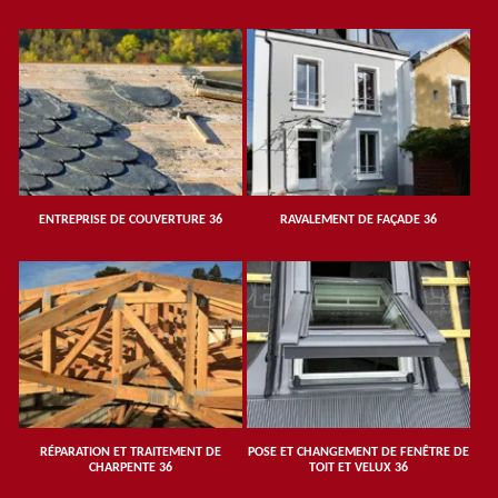
ENTREPRISE DE COUVERTURE 36
RAVALEMENT DE FAÇADE 36
RÉPARATION ET TRAITEMENT DE
POSE ET CHANGEMENT DE FENÊTRE DE
CHARPENTE 36
TOIT ET VELUX 36