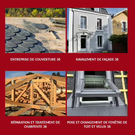
ENTREPRISE DE COUVERTURE 36
RAVALEMENT DE FAÇADE 36
RÉPARATION ET TRAITEMENT DE
POSE ET CHANGEMENT DE FENÊTRE DE
CHARPENTE 36
TOIT ET VELUX 36