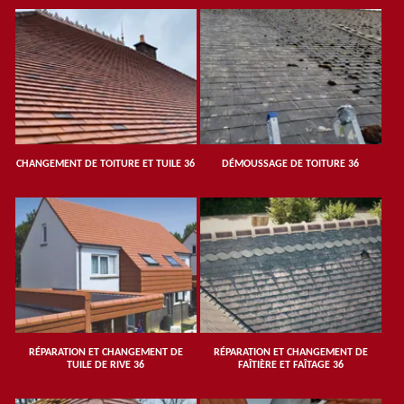
CHANGEMENT DE TOITURE ET TUILE 36
DÉMOUSSAGE DE TOITURE 36
RÉPARATION ET CHANGEMENT DE
RÉPARATION ET CHANGEMENT DE
TUILE DE RIVE 36
FAÎTIÈRE ET FAÎTAGE 36