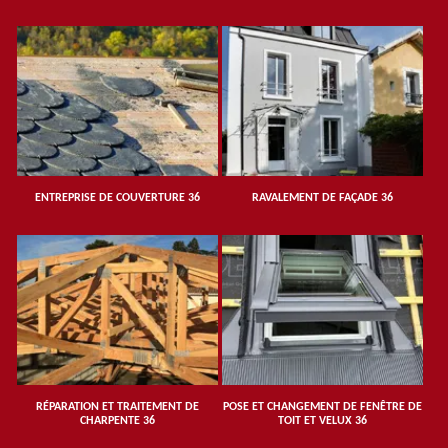
ENTREPRISE DE COUVERTURE 36
RAVALEMENT DE FAÇADE 36
RÉPARATION ET TRAITEMENT DE
POSE ET CHANGEMENT DE FENÊTRE DE
CHARPENTE 36
TOIT ET VELUX 36