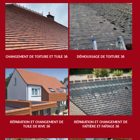
CHANGEMENT DE TOITURE ET TUILE 36
DÉMOUSSAGE DE TOITURE 36
RÉPARATION ET CHANGEMENT DE
RÉPARATION ET CHANGEMENT DE
TUILE DE RIVE 36
FAÎTIÈRE ET FAÎTAGE 36