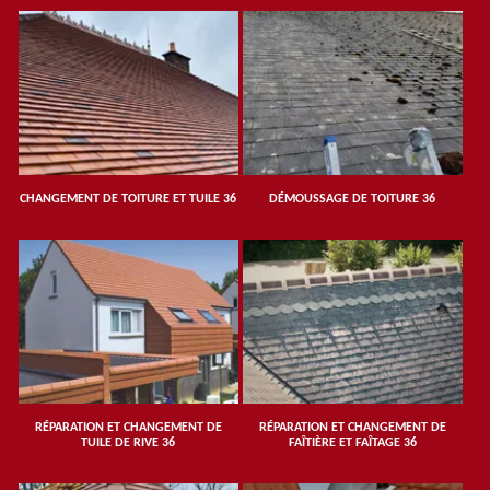
CHANGEMENT DE TOITURE ET TUILE 36
DÉMOUSSAGE DE TOITURE 36
RÉPARATION ET CHANGEMENT DE
RÉPARATION ET CHANGEMENT DE
TUILE DE RIVE 36
FAÎTIÈRE ET FAÎTAGE 36