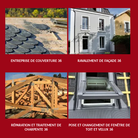
ENTREPRISE DE COUVERTURE 36
RAVALEMENT DE FAÇADE 36
RÉPARATION ET TRAITEMENT DE
POSE ET CHANGEMENT DE FENÊTRE DE
CHARPENTE 36
TOIT ET VELUX 36