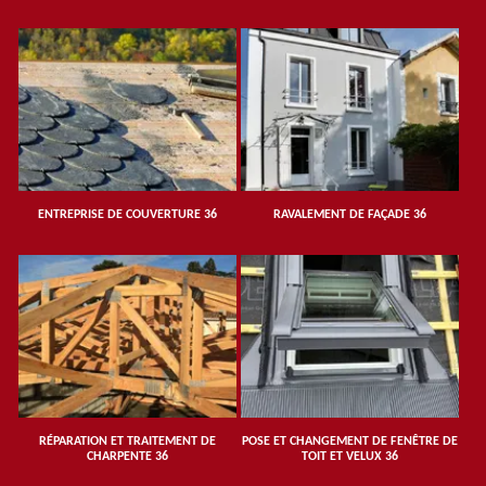
ENTREPRISE DE COUVERTURE 36
RAVALEMENT DE FAÇADE 36
RÉPARATION ET TRAITEMENT DE
POSE ET CHANGEMENT DE FENÊTRE DE
CHARPENTE 36
TOIT ET VELUX 36