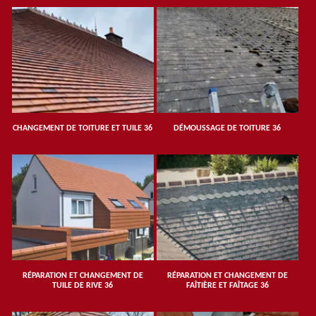
CHANGEMENT DE TOITURE ET TUILE 36
DÉMOUSSAGE DE TOITURE 36
RÉPARATION ET CHANGEMENT DE
RÉPARATION ET CHANGEMENT DE
TUILE DE RIVE 36
FAÎTIÈRE ET FAÎTAGE 36