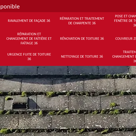
sponible
POSE ET CHA
RÉPARATION ET TRAITEMENT
RAVALEMENT DE FAÇADE 36
FENÊTRE DE T
DE CHARPENTE 36
3
RÉPARATION ET
CHANGEMENT DE FAÎTIÈRE ET
RÉNOVATION DE TOITURE 36
COUVREUR Z
FAÎTAGE 36
TRAITEM
URGENCE FUITE DE TOITURE
NETTOYAGE DE TOITURE 36
CHANGEMENT 
36
3