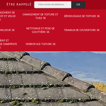
ÊTRE RAPPELÉ
NGEMENT DE
CHANGEMENT DE TOITURE ET
OIT ET VELUX
DÉMOUSSAGE DE TOITURE 36
TUILE 36
6
NETTOYAGE ET POSE DE
INGUEUR 36
TRAVAUX DE COUVERTURE 36
GOUTTIÈRE 36
ENT ET
DE CHARPENTE
HYDROFUGE TOITURE 36
6