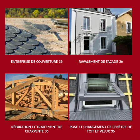
ENTREPRISE DE COUVERTURE 36
RAVALEMENT DE FAÇADE 36
RÉPARATION ET TRAITEMENT DE
POSE ET CHANGEMENT DE FENÊTRE DE
CHARPENTE 36
TOIT ET VELUX 36