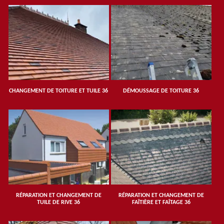
CHANGEMENT DE TOITURE ET TUILE 36
DÉMOUSSAGE DE TOITURE 36
RÉPARATION ET CHANGEMENT DE
RÉPARATION ET CHANGEMENT DE
TUILE DE RIVE 36
FAÎTIÈRE ET FAÎTAGE 36