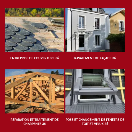
ENTREPRISE DE COUVERTURE 36
RAVALEMENT DE FAÇADE 36
RÉPARATION ET TRAITEMENT DE
POSE ET CHANGEMENT DE FENÊTRE DE
CHARPENTE 36
TOIT ET VELUX 36