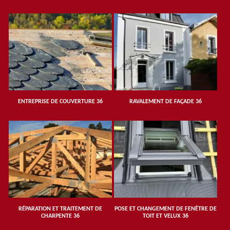
ENTREPRISE DE COUVERTURE 36
RAVALEMENT DE FAÇADE 36
RÉPARATION ET TRAITEMENT DE
POSE ET CHANGEMENT DE FENÊTRE DE
CHARPENTE 36
TOIT ET VELUX 36