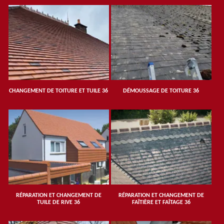
CHANGEMENT DE TOITURE ET TUILE 36
DÉMOUSSAGE DE TOITURE 36
RÉPARATION ET CHANGEMENT DE
RÉPARATION ET CHANGEMENT DE
TUILE DE RIVE 36
FAÎTIÈRE ET FAÎTAGE 36