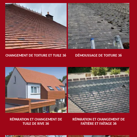
CHANGEMENT DE TOITURE ET TUILE 36
DÉMOUSSAGE DE TOITURE 36
RÉPARATION ET CHANGEMENT DE
RÉPARATION ET CHANGEMENT DE
TUILE DE RIVE 36
FAÎTIÈRE ET FAÎTAGE 36