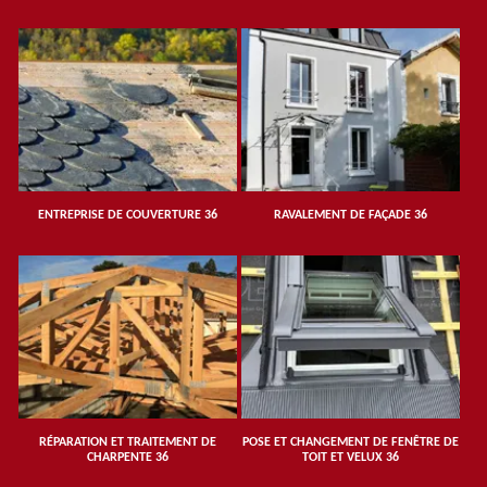
ENTREPRISE DE COUVERTURE 36
RAVALEMENT DE FAÇADE 36
RÉPARATION ET TRAITEMENT DE
POSE ET CHANGEMENT DE FENÊTRE DE
CHARPENTE 36
TOIT ET VELUX 36