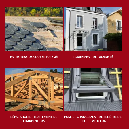
ENTREPRISE DE COUVERTURE 36
RAVALEMENT DE FAÇADE 36
RÉPARATION ET TRAITEMENT DE
POSE ET CHANGEMENT DE FENÊTRE DE
CHARPENTE 36
TOIT ET VELUX 36