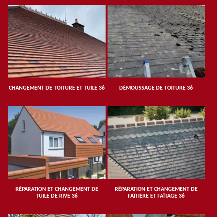
CHANGEMENT DE TOITURE ET TUILE 36
DÉMOUSSAGE DE TOITURE 36
RÉPARATION ET CHANGEMENT DE
RÉPARATION ET CHANGEMENT DE
TUILE DE RIVE 36
FAÎTIÈRE ET FAÎTAGE 36