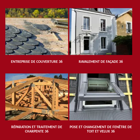
ENTREPRISE DE COUVERTURE 36
RAVALEMENT DE FAÇADE 36
RÉPARATION ET TRAITEMENT DE
POSE ET CHANGEMENT DE FENÊTRE DE
CHARPENTE 36
TOIT ET VELUX 36