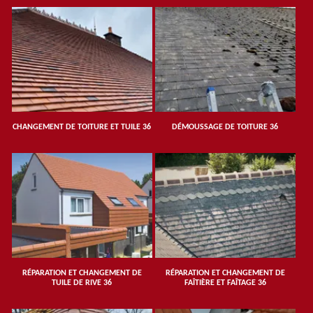
CHANGEMENT DE TOITURE ET TUILE 36
DÉMOUSSAGE DE TOITURE 36
RÉPARATION ET CHANGEMENT DE
RÉPARATION ET CHANGEMENT DE
TUILE DE RIVE 36
FAÎTIÈRE ET FAÎTAGE 36