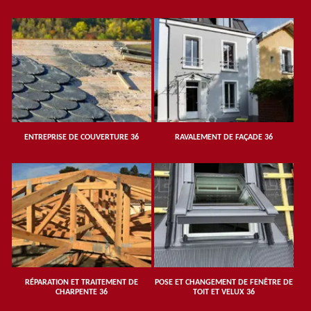
ENTREPRISE DE COUVERTURE 36
RAVALEMENT DE FAÇADE 36
RÉPARATION ET TRAITEMENT DE
POSE ET CHANGEMENT DE FENÊTRE DE
CHARPENTE 36
TOIT ET VELUX 36