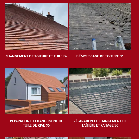
CHANGEMENT DE TOITURE ET TUILE 36
DÉMOUSSAGE DE TOITURE 36
RÉPARATION ET CHANGEMENT DE
RÉPARATION ET CHANGEMENT DE
TUILE DE RIVE 36
FAÎTIÈRE ET FAÎTAGE 36