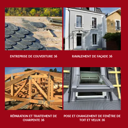
ENTREPRISE DE COUVERTURE 36
RAVALEMENT DE FAÇADE 36
RÉPARATION ET TRAITEMENT DE
POSE ET CHANGEMENT DE FENÊTRE DE
CHARPENTE 36
TOIT ET VELUX 36