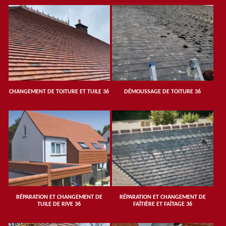
CHANGEMENT DE TOITURE ET TUILE 36
DÉMOUSSAGE DE TOITURE 36
RÉPARATION ET CHANGEMENT DE
RÉPARATION ET CHANGEMENT DE
TUILE DE RIVE 36
FAÎTIÈRE ET FAÎTAGE 36