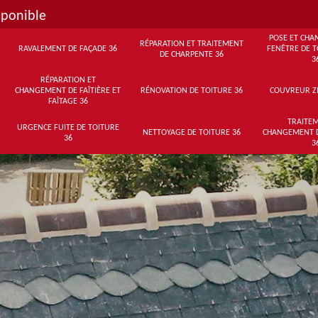
sponible
POSE ET CHA
RÉPARATION ET TRAITEMENT
RAVALEMENT DE FAÇADE 36
FENÊTRE DE T
DE CHARPENTE 36
3
RÉPARATION ET
CHANGEMENT DE FAÎTIÈRE ET
RÉNOVATION DE TOITURE 36
COUVREUR Z
FAÎTAGE 36
TRAITEM
URGENCE FUITE DE TOITURE
NETTOYAGE DE TOITURE 36
CHANGEMENT 
36
3