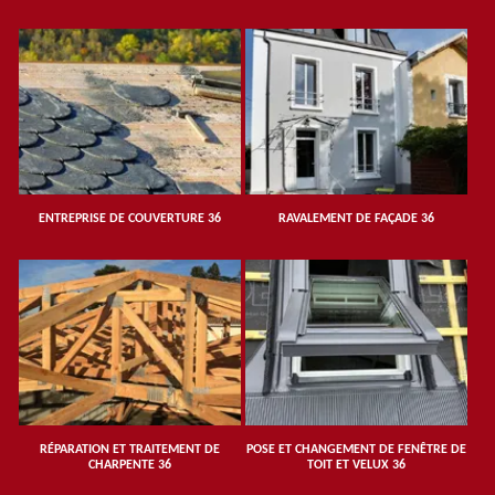
ENTREPRISE DE COUVERTURE 36
RAVALEMENT DE FAÇADE 36
RÉPARATION ET TRAITEMENT DE
POSE ET CHANGEMENT DE FENÊTRE DE
CHARPENTE 36
TOIT ET VELUX 36