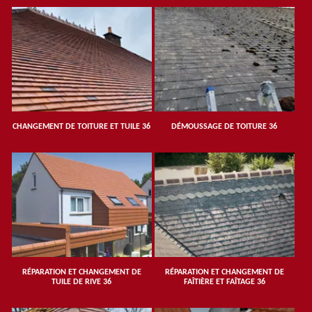
CHANGEMENT DE TOITURE ET TUILE 36
DÉMOUSSAGE DE TOITURE 36
RÉPARATION ET CHANGEMENT DE
RÉPARATION ET CHANGEMENT DE
TUILE DE RIVE 36
FAÎTIÈRE ET FAÎTAGE 36