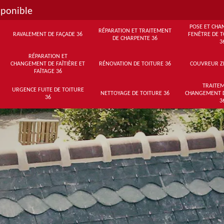
sponible
POSE ET CHA
RÉPARATION ET TRAITEMENT
RAVALEMENT DE FAÇADE 36
FENÊTRE DE T
DE CHARPENTE 36
3
RÉPARATION ET
CHANGEMENT DE FAÎTIÈRE ET
RÉNOVATION DE TOITURE 36
COUVREUR Z
FAÎTAGE 36
TRAITEM
URGENCE FUITE DE TOITURE
NETTOYAGE DE TOITURE 36
CHANGEMENT 
36
3